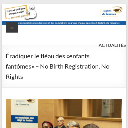
Aller
au
contenu
Menu
etat-
Un
état
ACTUALITÉS
civil.pw
civil
Éradiquer le fléau des «enfants
pour
fantômes» – No Birth Registration, No
chaque
enfant
Rights
!