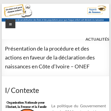
Aller
au
contenu
Menu
etat-
Un
état
ACTUALITÉS
civil.pw
civil
Présentation de la procédure et des
pour
actions en faveur de la déclaration des
chaque
enfant
naissances en Côte d’Ivoire – ONEF
!
I/ Contexte
La politique du Gouvernement