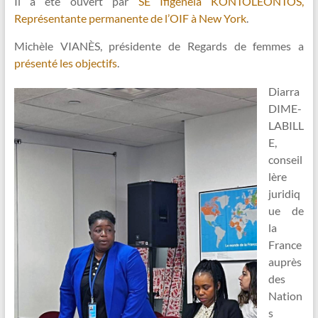
Il a été ouvert par
SE Ifigeneia KONTOLEONTOS,
Représentante permanente de l’OIF à New York
.
Michèle VIANÈS, présidente de Regards de femmes a
présenté les objectifs
.
Diarra
DIME-
LABILL
E,
conseil
lère
juridiq
ue de
la
France
auprès
des
Nation
s