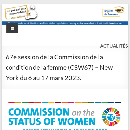
Aller
au
contenu
Menu
etat-
Un
état
ACTUALITÉS
civil.pw
civil
67e session de la Commission de la
pour
condition de la femme (CSW67) – New
chaque
enfant
York du 6 au 17 mars 2023.
!