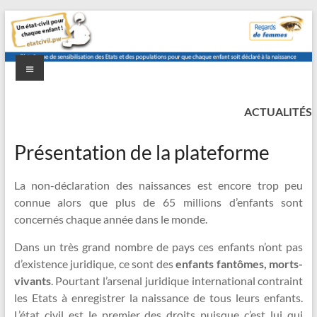
Aller
au
contenu
Menu
etat-
Un
état
ACTUALITÉS
civil.pw
civil
pour
Présentation de la plateforme
chaque
enfant
La non-déclaration des naissances est encore trop peu
!
connue alors que plus de 65 millions d’enfants sont
concernés chaque année dans le monde.
Dans un très grand nombre de pays ces enfants n’ont pas
d’existence juridique, ce sont des
enfants fantômes, morts-
vivants
. Pourtant l’arsenal juridique international contraint
les Etats à enregistrer la naissance de tous leurs enfants.
L’état civil est le premier des droits puisque c’est lui qui