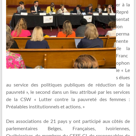
er à la
Repré
sentat
ion
perma
nente
de la
Franc
ophon
ie « Le
s élues
au service des politiques publiques de réduction de la
pauvreté », le second dans un lieu attribué par les services
de la CSW « Lutter contre la pauvreté des femmes :
Préalables institutionnels et actions. »
Des associations de 21 pays y ont participé aux côtés de
parlementaires Belges, Françaises, Ivoiriennes,
Québécoises, de membres du CESE CI, de responsables de