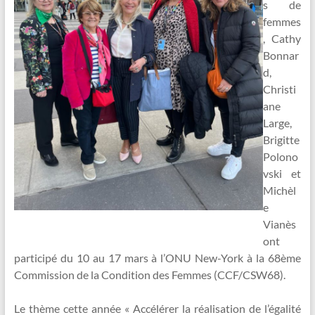
s de
femmes
, Cathy
Bonnar
d,
Christi
ane
Large,
Brigitte
Polono
vski et
Michèl
e
Vianès
ont
participé du 10 au 17 mars à l’ONU New-York à la 68ème
Commission de la Condition des Femmes (CCF/CSW68).
Le thème cette année « Accélérer la réalisation de l’égalité