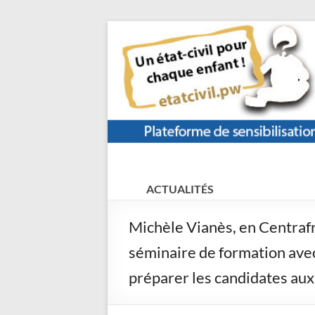
Aller
au
contenu
etat-
Un
état
ACTUALITÉS
civil.pw
civil
pour
Michèle Vianès, en Centrafri
chaque
séminaire de formation ave
enfant
!
préparer les candidates aux 