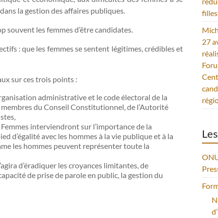
réd
ans la gestion des affaires publiques.
filles
p souvent les femmes d’être candidates.
Mich
27 av
tifs : que les femmes se sentent légitimes, crédibles et
réal
Foru
Cent
x sur ces trois points :
cand
rganisation administrative et le code électoral de la
régi
 membres du Conseil Constitutionnel, de l’Autorité
istes,
Femmes interviendront sur l’importance de la
Les
ed d’égalité avec les hommes à la vie publique et à la
mme les hommes peuvent représenter toute la
ONU 
 s’agira d’éradiquer les croyances limitantes, de
Pres
capacité de prise de parole en public, la gestion du
Form
N
d