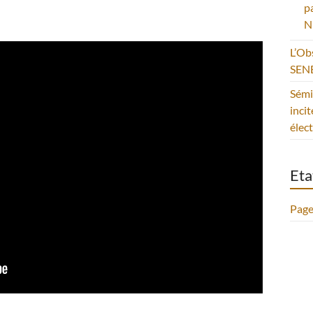
p
N
L’Ob
SEN
Sémi
incit
élec
Eta
Page