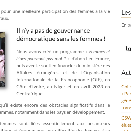
pour une meilleure participation des femmes à la vie
Les
raux.
En p
Il n’y a pas de gouvernance
démocratique sans les femmes !
Nous avons créé un programme «
Femmes et
élues pourquoi pas moi ?
» d’abord en France,
puis avec le soutien financier du ministère des
Act
Affaires étrangères et de l’Organisation
Internationale de la Francophonie (OIF), en
Côte d’Ivoire, au Niger et en avril 2023 en
Coll
Centrafrique.
« Pa
géné
’il existe encore des obstacles significatifs dans le
tran
s femmes, notamment dans les pays en développement.
CSW6
s femmes sont liées essentiellement aux pesanteurs
élue
litique et économique, aux difficultés des femmes à se