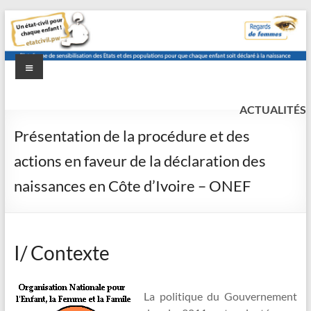
Aller
au
contenu
Menu
etat-
Un
état
ACTUALITÉS
civil.pw
civil
Présentation de la procédure et des
pour
actions en faveur de la déclaration des
chaque
enfant
naissances en Côte d’Ivoire – ONEF
!
I/ Contexte
La politique du Gouvernement